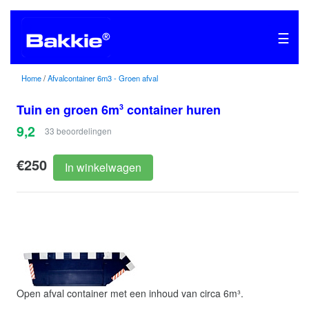
☰
Home
/
Afvalcontainer 6m3 - Groen afval
Tuin en groen 6m
container huren
3
9,2
33
beoordelingen
€250
In winkelwagen
Open afval container met een inhoud van circa 6m³.