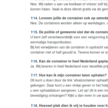
Nee. Wij raden u aan uw koelkast of vriezer zelf b
komen halen. Vaak is deze dienst gratis via de ge
⇑
14. Leveren jullie de container ook op zaterd
Nee. De containers worden alleen op werkdagen, m
⇑
15. De politie of gemeente eist dat de conta
U bent zelf verantwoordelijk voor een vergunning 
eenmalige transportkosten.
Bij het verwijderen van de container in opdracht v
container niet of half gevuld is. Tevens komen er ex
⇑
16. Kan de container in heel Nederland gepl
Ja. Wij leveren in heel Nederland voor dezelfde pr
⇑
17. Hoe kan ik mijn container laten ophalen?
Dit kunt u doen door de link 'afvalcontainer ophaalf
gekregen. Daar kunt u een vinkje geven in het hokj
u een ophaaldatum aangeven. Let op! dit is een in
bevestiging ontvangen? Kijkt u dan even in uw s
⇑
18. Hoeveel plek dien ik vrij te houden voor 