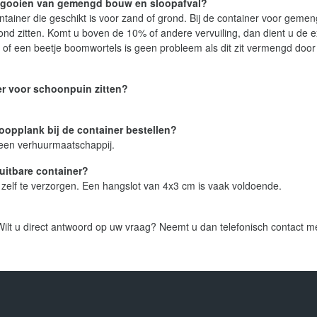
er gooien van gemengd bouw en sloopafval?
ainer die geschikt is voor zand of grond. Bij de container voor geme
d zitten. Komt u boven de 10% of andere vervuiling, dan dient u de e
n of een beetje boomwortels is geen probleem als dit zit vermengd door
er voor schoonpuin zitten?
loopplank bij de container bestellen?
j een verhuurmaatschappij.
luitbare container?
 zelf te verzorgen. Een hangslot van 4x3 cm is vaak voldoende.
 Wilt u direct antwoord op uw vraag? Neemt u dan telefonisch contact m