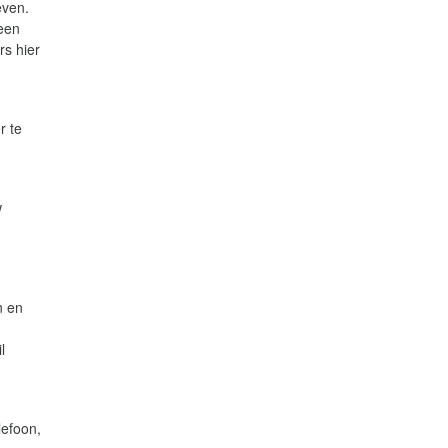
even.
 een
rs hier
r te
w
n en
l
lefoon,