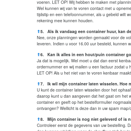
voeren. LET OP! Wij hebben te maken met plannin
Wel kunnen wij van te voren contact met u opneme
tijdstip en een telefoonnummer, als u gebeld wilt w
rekening mee kunnen houden.
⇑
5. Als ik vandaag een container huur, kan d
Nee, onze planningen worden gemaakt voor de volg
leveren. Indien u voor 16.00 uur besteld, kunnen w
⇑
6. Kan ik alles in een hout/puin container g
Ja dat is mogelijk. Wel moet u dat dan eerst kenb
ordernummer en wij mailen u een factuur zodat u he
LET OP! Als u het niet van te voren kenbaar maakt 
⇑
7. Ik wil mijn container laten wisselen. Hoe 
U kunt de container laten wisselen door het ophaal
daarop kunt u dan aangeven dat het gaat om het w
container en geeft op het bestelformulier nogmaal
ontvangen? Wellicht is deze dan in uw spam map/
⇑
8. Mijn container is nog niet geleverd of is n
Controleer eerst de gegevens van uw bestelling. D