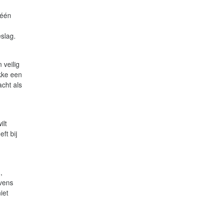
 één
eslag.
veilig
ekke een
acht als
ilt
ft bij
,
evens
iet