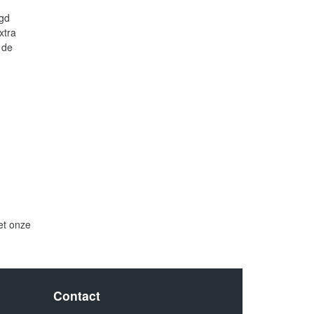
ngd
xtra
 de
et onze
Contact