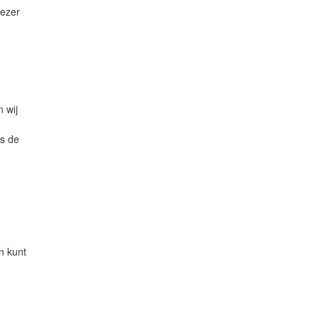
iezer
 wij
ls de
n kunt