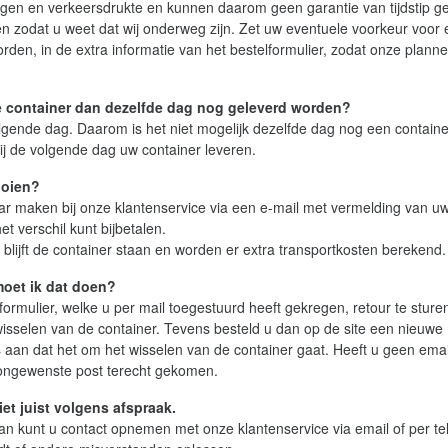
gen en verkeersdrukte en kunnen daarom geen garantie van tijdstip g
n zodat u weet dat wij onderweg zijn. Zet uw eventuele voorkeur voor
orden, in de extra informatie van het bestelformulier, zodat onze planne
e container dan dezelfde dag nog geleverd worden?
ende dag. Daarom is het niet mogelijk dezelfde dag nog een containe
ij de volgende dag uw container leveren.
ooien?
aar maken bij onze klantenservice via een e-mail met vermelding van u
t verschil kunt bijbetalen.
blijft de container staan en worden er extra transportkosten berekend.
moet ik dat doen?
formulier, welke u per mail toegestuurd heeft gekregen, retour te sture
isselen van de container. Tevens besteld u dan op de site een nieuwe
s aan dat het om het wisselen van de container gaat. Heeft u geen emai
ongewenste post terecht gekomen.
iet juist volgens afspraak.
an kunt u contact opnemen met onze klantenservice via email of per te