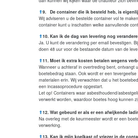
dan kunnen wij kijken waar de chauffeur zich bevi
⇑
9. De container die ik besteld heb, is eigenli
Wij adviseren u de bestelde container vol te maken
container kunt u inschatten welke aanvullende con
⇑
10. Kan ik de dag van levering nog verander
Ja. U kunt de verandering per email bevestigen. Bij
doen 48 uur voor de bestaande datum van de leve
⇑
11. Moet ik extra kosten betalen wegens verb
Wanneer u achteraf in overtreding bent, ontvangt u
boetebedrag staan. Ook wordt er een tevergeefse 
materialen erin. Wij verwachten dat u het boetebed
een incassoprocedure opgestart.
Let op! Containers waar asbesthoudend/asbestgelij
verwerkt worden, waardoor boetes hoog kunnen zi
⇑
12. Wat gebeurd er als er een afwijkende ladi
Na overleg met de keurmeester wordt er een boeteb
verwerking.
⇑
13. Kan ik mijn koelkast of vriezer in de cont