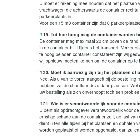
U moet er rekening mee houden dat het plaatsen va
vrachtwagen die achterwaarts de container rechtui
parkeerplaats in.
Voor een 15 m3 container zijn dat 6 parkeerplaatse
⇑
19. Tot hoe hoog mag de container worden 
De container mag maximaal 20 cm boven de rand va
in de container blijft tijdens het transport. Verkeer
te hoog beladen container constateert zijn wij ged
wij opnieuw moeten komen om de container op te 
⇑
20. Moet ik aanwezig zijn bij het plaatsen of
Nee. Als u van te voren aangeeft bij de bestelling 
hebben, zal de chauffeur deze daar plaatsen. Wel d
uw bestelling als zich onverhoopt toch een proble
⇑
21. Wie is er verantwoordelijk voor de contai
U bent als opdrachtgever verantwoordelijk voor de
ernstige schade aan de container zelf, op last va
dient u ten alle tijden bij het plaatsen en ophalen 
worden geplaatst of worden opgehaald, dan zullen e