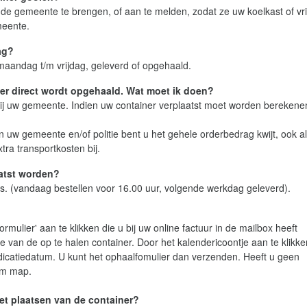
ij de gemeente te brengen, of aan te melden, zodat ze uw koelkast of vr
meente.
ag?
aandag t/m vrijdag, geleverd of opgehaald.
iner direct wordt opgehaald. Wat moet ik doen?
bij uw gemeente. Indien uw container verplaatst moet worden berekenen
an uw gemeente en/of politie bent u het gehele orderbedrag kwijt, ook a
tra transportkosten bij.
aatst worden?
ijs. (vandaag bestellen voor 16.00 uur, volgende werkdag geleverd).
ormulier' aan te klikken die u bij uw online factuur in de mailbox heeft
e van de op te halen container. Door het kalendericoontje aan te klikke
dicatiedatum. U kunt het ophaalfomulier dan verzenden. Heeft u geen
pam map.
het plaatsen van de container?