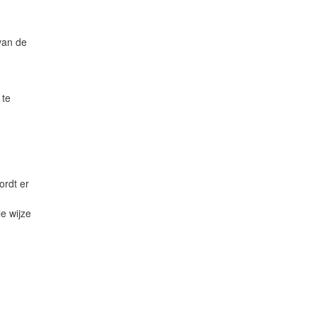
van de
 te
ordt er
e wijze