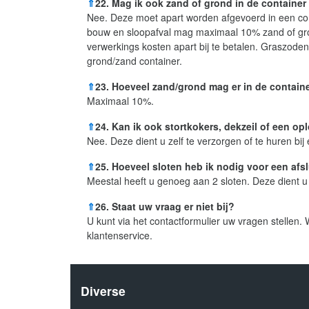
⇑
22. Mag ik ook zand of grond in de contain
Nee. Deze moet apart worden afgevoerd in een cont
bouw en sloopafval mag maximaal 10% zand of gron
verwerkings kosten apart bij te betalen. Graszode
grond/zand container.
⇑
23. Hoeveel zand/grond mag er in de contain
Maximaal 10%.
⇑
24. Kan ik ook stortkokers, dekzeil of een op
Nee. Deze dient u zelf te verzorgen of te huren bi
⇑
25. Hoeveel sloten heb ik nodig voor een afs
Meestal heeft u genoeg aan 2 sloten. Deze dient u
⇑
26. Staat uw vraag er niet bij?
U kunt via het contactformulier uw vragen stellen.
klantenservice.
Diverse