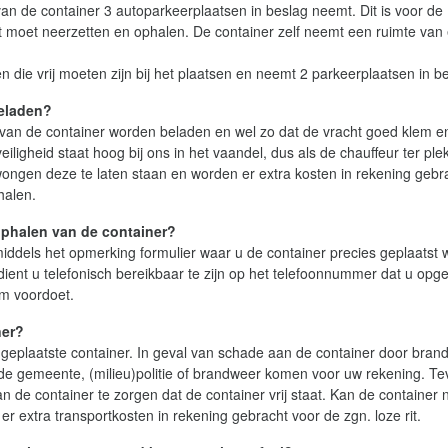
n de container 3 autoparkeerplaatsen in beslag neemt. Dit is voor de
t moet neerzetten en ophalen. De container zelf neemt een ruimte van
n die vrij moeten zijn bij het plaatsen en neemt 2 parkeerplaatsen in b
beladen?
n de container worden beladen en wel zo dat de vracht goed klem en 
sveiligheid staat hoog bij ons in het vaandel, dus als de chauffeur ter pl
wongen deze te laten staan en worden er extra kosten in rekening gebr
halen.
 ophalen van de container?
middels het opmerking formulier waar u de container precies geplaatst w
ient u telefonisch bereikbaar te zijn op het telefoonnummer dat u opgee
em voordoet.
ner?
 geplaatste container. In geval van schade aan de container door brand
n de gemeente, (milieu)politie of brandweer komen voor uw rekening. T
van de container te zorgen dat de container vrij staat. Kan de container n
r extra transportkosten in rekening gebracht voor de zgn. loze rit.