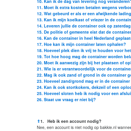
10. Kan ik de dag van levering nog veranderen
11. Moet ik extra kosten betalen wegens verbo
12. Wat gebeurd er als er een afwijkende lading
13. Kan ik mijn koelkast of vriezer in de conta
14. Leveren jullie de container ook op zaterda
15. De politie of gemeente eist dat de contain
16. Kan de container in heel Nederland geplaa
17. Hoe kan ik mijn container laten ophalen?
18. Hoeveel plek dien ik vrij te houden voor he
19. Tot hoe hoog mag de container worden be
20. Moet ik aanwezig zijn bij het plaatsen of o
21. Wie is er verantwoordelijk voor de containe
22. Mag ik ook zand of grond in de container
23. Hoeveel zand/grond mag er in de container
24. Kan ik ook stortkokers, dekzeil of een oplo
25. Hoeveel sloten heb ik nodig voor een afslu
26. Staat uw vraag er niet bij?
⇑
1. Heb ik een account nodig?
Nee, een account is niet nodig op bakkie.nl wanne