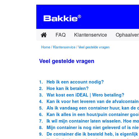
FAQ
Klantenservice
Ophaalver
Home
/
Klantenservice
/
Veel gestelde vragen
Veel gestelde vragen
.
1. Heb ik een account nodig?
2. Hoe kan ik betalen?
3. Wat kost een iDEAL | Wero betaling?
4. Kan ik voor het leveren van de afvalcontain
5. Als ik vandaag een container huur, kan de
6. Kan ik alles in een hout/puin container goo
7. Ik wil mijn container laten wisselen. Hoe m
8. Mijn container is nog niet geleverd of is nie
9. De container die ik besteld heb, is eigenlijk