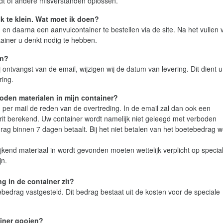
ndt of andere misverstanden oplossen.
jk te klein. Wat moet ik doen?
 en daarna een aanvulcontainer te bestellen via de site. Na het vullen 
tainer u denkt nodig te hebben.
en?
 ontvangst van de email, wijzigen wij de datum van levering. Dit dient u
ring.
oden materialen in mijn container?
 per mail de reden van de overtreding. In de email zal dan ook een
rit berekend. Uw container wordt namelijk niet geleegd met verboden
rag binnen 7 dagen betaalt. Bij het niet betalen van het boetebedrag w
kend materiaal in wordt gevonden moeten wettelijk verplicht op special
jn.
ng in de container zit?
edrag vastgesteld. Dit bedrag bestaat uit de kosten voor de speciale
ainer gooien?