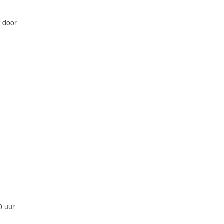
d door
0 uur