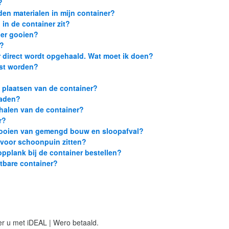
?
den materialen in mijn container?
 in de container zit?
iner gooien?
g?
er direct wordt opgehaald. Wat moet ik doen?
tst worden?
t plaatsen van de container?
laden?
phalen van de container?
r?
 gooien van gemengd bouw en sloopafval?
 voor schoonpuin zitten?
opplank bij de container bestellen?
itbare container?
er u met iDEAL | Wero betaald.