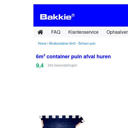
FAQ
Klantenservice
Ophaalver
Home
/
Afvalcontainer 6m3 - Schoon puin
6m
container puin afval huren
3
9,4
244
beoordelingen