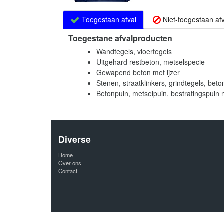
Toegestaan afval
Niet-toegestaan afv
Toegestane afvalproducten
Wandtegels, vloertegels
Uitgehard restbeton, metselspecie
Gewapend beton met ijzer
Stenen, straatklinkers, grindtegels, be
Betonpuin, metselpuin, bestratingspui
Diverse
Home
Over ons
Contact