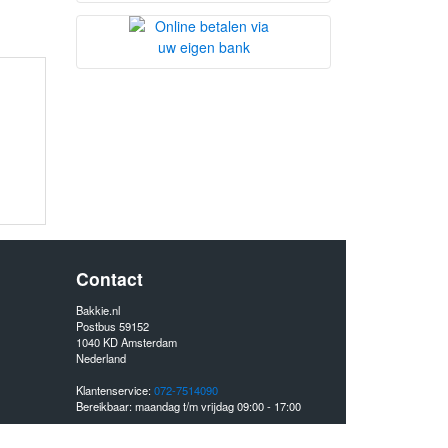
Contact
Bakkie.nl
Postbus 59152
1040 KD
Amsterdam
Nederland
Klantenservice:
072-7514090
Bereikbaar:
maandag t/m vrijdag 09:00 - 17:00