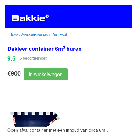
☰
Home
/
Afvalcontainer 6m3 - Dak afval
Dakleer container 6m
huren
3
9,6
5
beoordelingen
€900
In winkelwagen
Open afval container met een inhoud van circa 6m³.