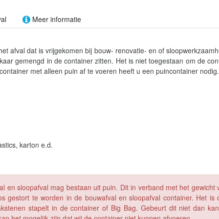
al
Meer informatie
het afval dat is vrijgekomen bij bouw- renovatie- en of sloopwerkzaam
aar gemengd in de container zitten. Het is niet toegestaan om de con
 container met alleen puin af te voeren heeft u een puincontainer nodig.
stics, karton e.d.
en sloopafval mag bestaan uit puin. Dit in verband met het gewicht 
os gestort te worden in de bouwafval en sloopafval container. Het is 
akstenen stapelt in de container of Big Bag. Gebeurt dit niet dan kan
n het mogelijk zijn dat wij de container niet kunnen afvoeren.