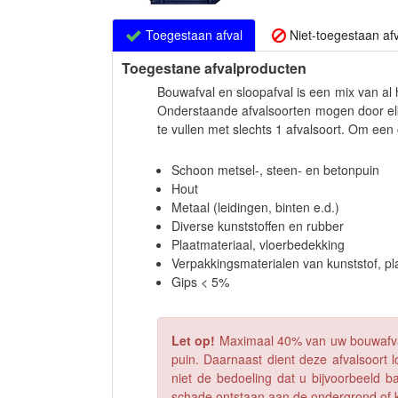
Toegestaan afval
Niet-toegestaan afv
Toegestane afvalproducten
Bouwafval en sloopafval is een mix van al 
Onderstaande afvalsoorten mogen door elk
te vullen met slechts 1 afvalsoort. Om een
Schoon metsel-, steen- en betonpuin
Hout
Metaal (leidingen, binten e.d.)
Diverse kunststoffen en rubber
Plaatmateriaal, vloerbedekking
Verpakkingsmaterialen van kunststof, pla
Gips < 5%
Let op!
Maximaal 40% van uw bouwafval 
puin. Daarnaast dient deze afvalsoort l
niet de bedoeling dat u bijvoorbeeld b
schade ontstaan aan de ondergrond of ka