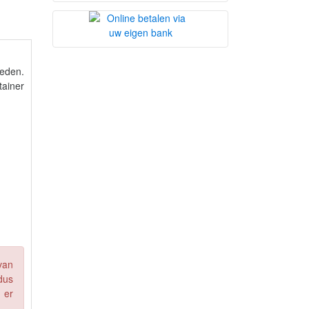
heden.
tainer
van
dus
 er