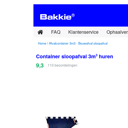
FAQ
Klantenservice
Ophaalver
Home
/
Afvalcontainer 3m3 - Bouwafval sloopafval
Container sloopafval 3m
huren
3
9,3
110
beoordelingen