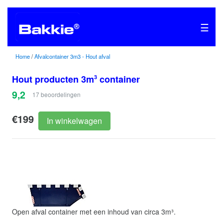
☰
Home
/
Afvalcontainer 3m3 - Hout afval
Hout producten 3m
container
3
9,2
17
beoordelingen
€199
In winkelwagen
Open afval container met een inhoud van circa 3m³.