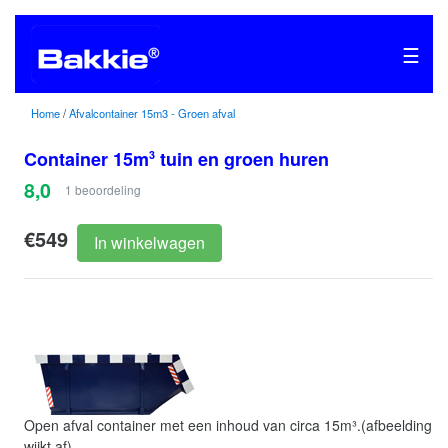
☰
Home
/
Afvalcontainer 15m3 - Groen afval
Container 15m
tuin en groen huren
3
8,0
1
beoordeling
€549
In winkelwagen
Open afval container met een inhoud van circa 15m³.(afbeelding
wijkt af)