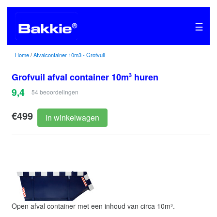
☰
Home
/
Afvalcontainer 10m3 - Grofvuil
Grofvuil afval container 10m
huren
3
9,4
54
beoordelingen
€499
In winkelwagen
Open afval container met een inhoud van circa 10m³.